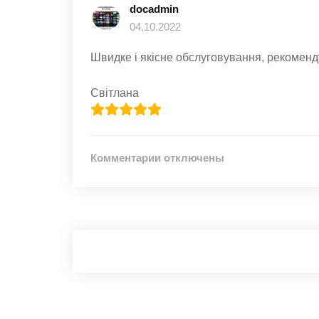
docadmin
04.10.2022
Швидке і якісне обслуговування, рекоменд
Світлана
к
Комментарии
отключены
записи
Швидке
і
якісне
обслуговування,
рекомендую.