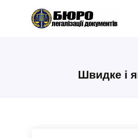
Skip
Бюро легалізації док
to
content
Апостилі, переклади, отримання документі
України
Швидке і я