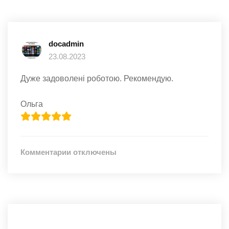
docadmin
23.08.2023
Дуже задоволені роботою. Рекомендую.
Ольга
к
Комментарии
отключены
записи
Дуже
задоволені
роботою.
Рекомендую.