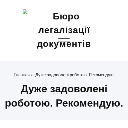
Skip
to
content
Бюро легалізації документів
Toggle
Апостилі, переклади, отримання документів для
navigation
громадян України
Главная
Дуже задоволені роботою. Рекомендую.
Дуже задоволені
роботою. Рекомендую.