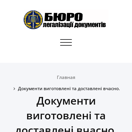
Skip
to
content
Бюро легалізації документів
Toggle
Апостилі, переклади, отримання документів для
navigation
громадян України
Главная
Документи виготовлені та доставлені вчасно.
Документи
виготовлені та
доставлені вчасно.