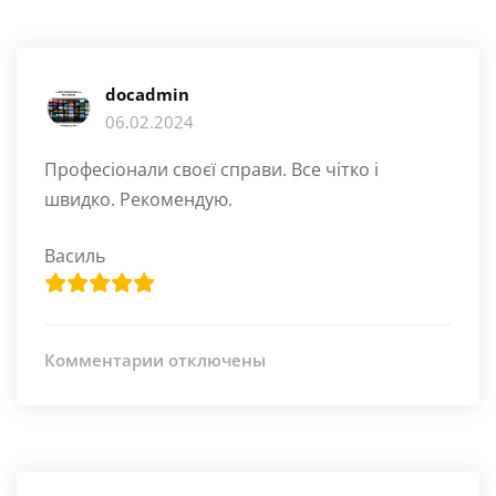
docadmin
06.02.2024
Професіонали своєї справи. Все чітко і
швидко. Рекомендую.
Василь
к
Комментарии
отключены
записи
Професіонали
своєї
справи.
Все