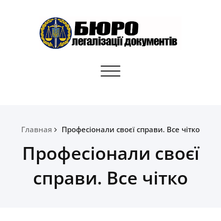
Skip
to
content
Бюро легалізації документів
Toggle
Апостилі, переклади, отримання документів для
navigation
громадян України
Главная
Професіонали своєї справи. Все чітко
Професіонали своєї
справи. Все чітко