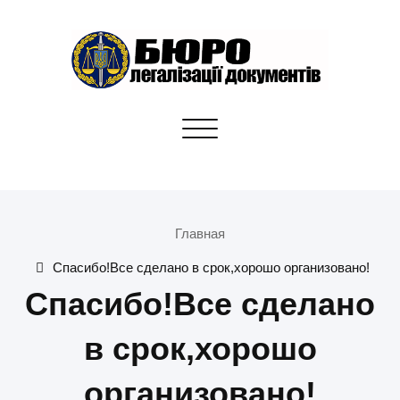
Skip
to
content
Бюро легалізації документів
Toggle
Апостилі, переклади, отримання документів для
navigation
громадян України
Главная
Спасибо!Все сделано в срок,хорошо организовано!
Спасибо!Все сделано
в срок,хорошо
организовано!