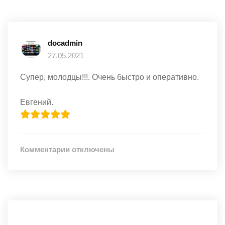
docadmin
27.05.2021
Супер, молодцы!!!. Очень быстро и оперативно.
Евгений.
к
Комментарии
отключены
записи
Супер,
молодцы!!!.
Очень
быстро
и