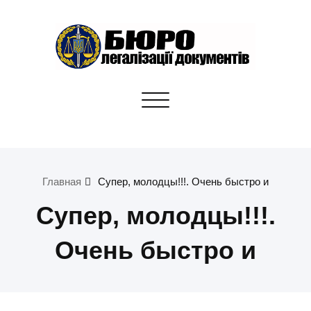
Skip
to
content
Бюро легалізації документів
Toggle
Апостилі, переклади, отримання документів для
navigation
громадян України
Главная
Супер, молодцы!!!. Очень быстро и
Супер, молодцы!!!.
Очень быстро и