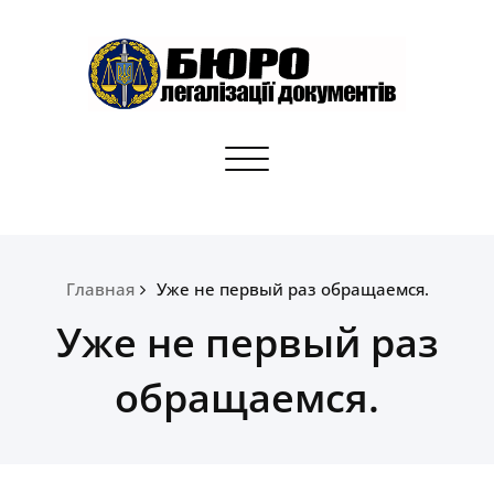
Skip
to
content
Бюро легалізації документів
Toggle
Апостилі, переклади, отримання документів для
navigation
громадян України
Главная
Уже не первый раз обращаемся.
Уже не первый раз
обращаемся.